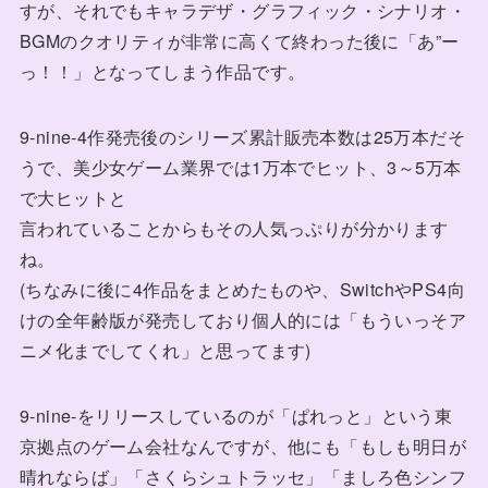
すが、それでもキャラデザ・グラフィック・シナリオ・
BGMのクオリティが非常に高くて終わった後に「あ”ー
っ！！」となってしまう作品です。
9-nine-4作発売後のシリーズ累計販売本数は25万本だそ
うで、美少女ゲーム業界では1万本でヒット、3～5万本
で大ヒットと
言われていることからもその人気っぷりが分かります
ね。
(ちなみに後に4作品をまとめたものや、SwitchやPS4向
けの全年齢版が発売しており個人的には「もういっそア
ニメ化までしてくれ」と思ってます)
9-nine-をリリースしているのが「ぱれっと」という東
京拠点のゲーム会社なんですが、他にも「もしも明日が
晴れならば」「さくらシュトラッセ」「ましろ色シンフ