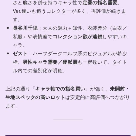
さと脆さを併せ持つキャラ性で
定番の指名需要
。
Ver.違いも追うコレクターが多く、再評価が続きま
す。
長谷川千里
：大人の魅力＋知性。衣装差分（白衣／
私服）や表情差で
コレクション欲が連鎖
しやすいキ
ャラ。
ゼスト
：ハーフダークエルフ系のビジュアルが希少
枠。
男性キャラ需要／硬派層
も一定数いて、タイト
ル内での差別化が明確。
上記の通り「
キャラ軸での指名買い
」が強く、
未開封・
生地スペックの高いロット
は安定的に高評価へつながり
ます。