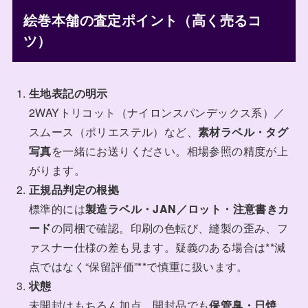
絵巻本舗の査定ポイント（高く売るコ
ツ）
生地表記の明示
2WAYトリコット（ナイロンスパンデックス系）／
スムース（ポリエステル）など、
素材ラベル・タグ
写真
を一緒にお送りください。相場参照の精度が上
がります。
正規品判定の根拠
標準的には
製造ラベル・JAN／ロット・注意書きカ
ード
の同梱で確認。印刷の色転び、縫製の歪み、フ
ァスナー仕様の差も見ます。疑義のある場合は**減
点ではなく“保留評価”**で慎重に扱います。
状態
未開封はもちろん加点。開封品でも
保管臭・日焼