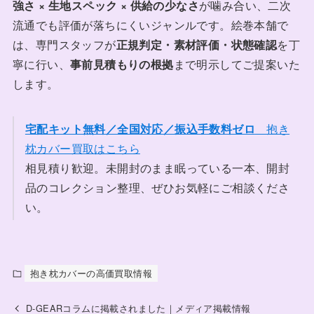
強さ × 生地スペック × 供給の少なさ
が噛み合い、二次
流通でも評価が落ちにくいジャンルです。絵巻本舗で
は、専門スタッフが
正規判定・素材評価・状態確認
を丁
寧に行い、
事前見積もりの根拠
まで明示してご提案いた
します。
宅配キット無料／全国対応／振込手数料ゼロ
抱き
枕カバー買取はこちら
相見積り歓迎。未開封のまま眠っている一本、開封
品のコレクション整理、ぜひお気軽にご相談くださ
い。
抱き枕カバーの高価買取情報
D-GEARコラムに掲載されました｜メディア掲載情報