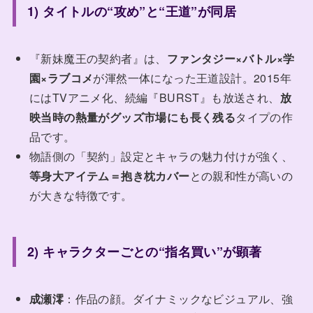
1) タイトルの“攻め”と“王道”が同居
『新妹魔王の契約者』は、
ファンタジー×バトル×学
園×ラブコメ
が渾然一体になった王道設計。2015年
にはTVアニメ化、続編『BURST』も放送され、
放
映当時の熱量がグッズ市場にも長く残る
タイプの作
品です。
物語側の「契約」設定とキャラの魅力付けが強く、
等身大アイテム＝抱き枕カバー
との親和性が高いの
が大きな特徴です。
2) キャラクターごとの“指名買い”が顕著
成瀬澪
：作品の顔。ダイナミックなビジュアル、強