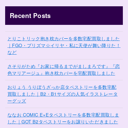
Recent Posts
とりこトリック抱き枕カバーを多数宅配買取しました
｜FGO・プリズマ☆イリヤ・私に天使が舞い降りた！
など
さそりがため『お家に帰るまでがましまろです』『恋
色マリアージュ』抱き枕カバーを宅配買取しました
おりょう うりぼうざっか店タペストリーを多数宅配
買取しました｜B2・B1サイズの人気イラストレータ
ーグッズ
ななお COMIC E×Eタペストリーを多数宅配買取しま
した｜GOT B2タペストリーをお譲りいただきました