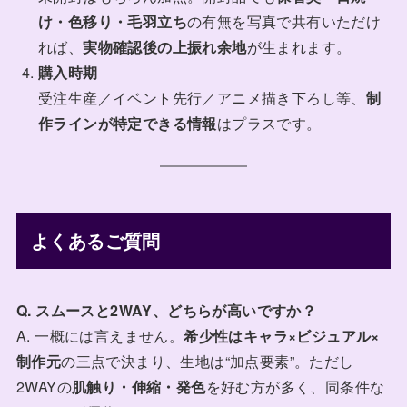
け・色移り・毛羽立ち
の有無を写真で共有いただけ
れば、
実物確認後の上振れ余地
が生まれます。
購入時期
受注生産／イベント先行／アニメ描き下ろし等、
制
作ラインが特定できる情報
はプラスです。
よくあるご質問
Q. スムースと2WAY、どちらが高いですか？
A. 一概には言えません。
希少性はキャラ×ビジュアル×
制作元
の三点で決まり、生地は“加点要素”。ただし
2WAYの
肌触り・伸縮・発色
を好む方が多く、同条件な