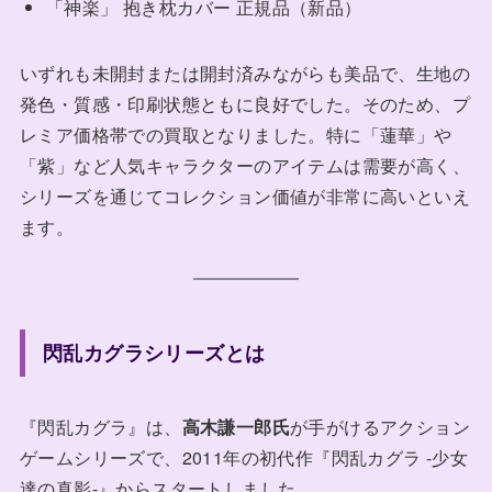
「神楽」 抱き枕カバー 正規品（新品）
いずれも未開封または開封済みながらも美品で、生地の
発色・質感・印刷状態ともに良好でした。そのため、プ
レミア価格帯での買取となりました。特に「蓮華」や
「紫」など人気キャラクターのアイテムは需要が高く、
シリーズを通じてコレクション価値が非常に高いといえ
ます。
閃乱カグラシリーズとは
『閃乱カグラ』は、
高木謙一郎氏
が手がけるアクション
ゲームシリーズで、2011年の初代作『閃乱カグラ -少女
達の真影-』からスタートしました。