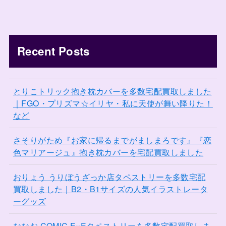
Recent Posts
とりこトリック抱き枕カバーを多数宅配買取しました
｜FGO・プリズマ☆イリヤ・私に天使が舞い降りた！
など
さそりがため『お家に帰るまでがましまろです』『恋
色マリアージュ』抱き枕カバーを宅配買取しました
おりょう うりぼうざっか店タペストリーを多数宅配
買取しました｜B2・B1サイズの人気イラストレータ
ーグッズ
ななお COMIC E×Eタペストリーを多数宅配買取しま