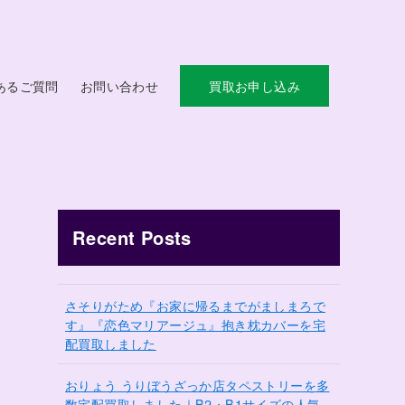
あるご質問
お問い合わせ
買取お申し込み
Recent Posts
さそりがため『お家に帰るまでがましまろで
す』『恋色マリアージュ』抱き枕カバーを宅
配買取しました
おりょう うりぼうざっか店タペストリーを多
数宅配買取しました｜B2・B1サイズの人気