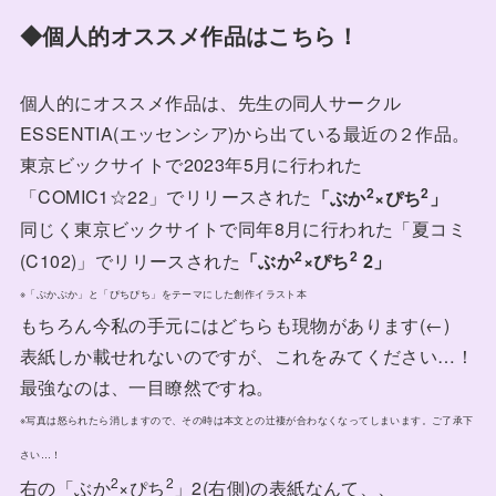
◆個人的オススメ作品はこちら！
個人的にオススメ作品は、先生の同人サークル
ESSENTIA(エッセンシア)から出ている最近の２作品。
東京ビックサイトで2023年5月に行われた
2
2
「COMIC1☆22」でリリースされた
「ぶか
×ぴち
」
同じく東京ビックサイトで同年8月に行われた「夏コミ
2
2
(C102)」でリリースされた
「ぶか
×ぴち
2」
※「ぶかぶか」と「ぴちぴち」をテーマにした創作イラスト本
もちろん今私の手元にはどちらも現物があります(←)
表紙しか載せれないのですが、これをみてください…！
最強なのは、一目瞭然ですね。
※写真は怒られたら消しますので、その時は本文との辻褄が合わなくなってしまいます。ご了承下
さい…！
2
2
右の「ぶか
×ぴち
」2(右側)の表紙なんて、、