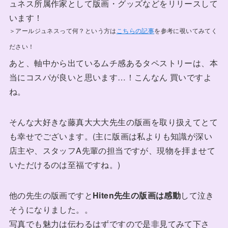
ュネス所属作家として版画・グッズなどをリリースして
います！
＞アールジュネスって何？という方は
こちらの記事
を参考に覗いてみてく
ださい！
あと、軸中から出ているムチ感あるタペストリーは、本
当にコスパが良いと思います…！こんなん 買いですよ
ね。
そんな大好きな藤真大大大先生の版画を取り扱えてとて
も幸せでございます。(主に版画は私よりも知識が深い
店主や、スタッフA先輩の担当ですが、現物を拝ませて
いただけるのは至福ですね。)
他の先生の版画ですと
Hiten先生の版画は感動
して泣き
そうになりました。。
写真でも魅力は伝わるはずですので是非見てみて下さ