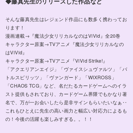
◆藤真先生のリリースした作品など
そんな藤真先生はレジェンド作品にも数多く携わってお
ります！
漫画連載→『魔法少女リリカルなのはViVid』全20巻
キャラクター原案→TVアニメ『魔法少女リリカルなの
はViVid』
キャラクター原案→TVアニメ『ViVid Strike!』
「アクエリアンエイジ」「ヴァイスシュヴァルツ」「バ
トルスピリッツ」「ヴァンガード」「WIXROSS」
「CHAOS TCG」など、名だたるカードゲームへのイラ
スト提供もされており、カードゲーム界隈でもかなり著
名で、万が一お会いしたら是非サインもらいたいなぁ‥
これもひとえに先生の高い画力と幅広い対応力によるも
の！今後の活躍も楽しみすぎる。。！！