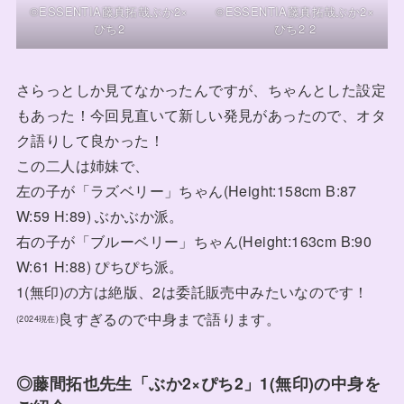
©ESSENTIA藤真拓哉ぶか2×
©ESSENTIA藤真拓哉ぶか2×
ぴち2
ぴち2 2
さらっとしか見てなかったんですが、ちゃんとした設定
もあった！今回見直いて新しい発見があったので、オタ
ク語りして良かった！
この二人は姉妹で、
左の子が「ラズベリー」ちゃん(Height:158cm B:87
W:59 H:89) ぶかぶか派。
右の子が「ブルーベリー」ちゃん(Height:163cm B:90
W:61 H:88) ぴちぴち派。
1(無印)の方は絶版、2は委託販売中みたいなのです！
良すぎるので中身まで語ります。
(2024現在)
◎藤間拓也先生「ぶか2×ぴち2」1(無印)の中身を