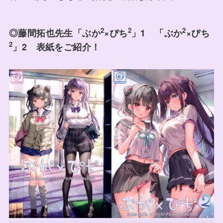
2
2
2
◎
藤間拓也先生「ぶか
×ぴち
」1 「ぶか
×ぴち
2
」2 表紙をご紹介！