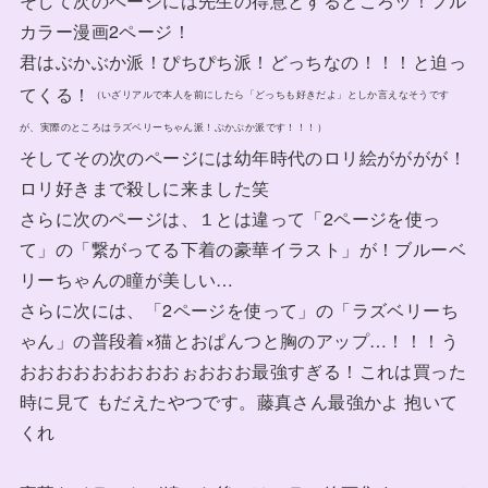
そして次のページには先生の得意とするところッ！フル
カラー漫画2ページ！
君はぶかぶか派！ぴちぴち派！どっちなの！！！と迫っ
てくる！
（いざリアルで本人を前にしたら「どっちも好きだよ」としか言えなそうです
が、実際のところはラズベリーちゃん派！ぶかぶか派です！！！）
そしてその次のページには幼年時代のロリ絵がががが！
ロリ好きまで殺しに来ました笑
さらに次のページは、１とは違って「2ページを使っ
て」の「繋がってる下着の豪華イラスト」が！ブルーベ
リーちゃんの瞳が美しい…
さらに次には、「2ページを使って」の「ラズベリーち
ゃん」の普段着×猫とおぱんつと胸のアップ…！！！う
おおおおおおおおおぉおおお最強すぎる！これは買った
時に見て もだえたやつです。藤真さん最強かよ 抱いて
くれ