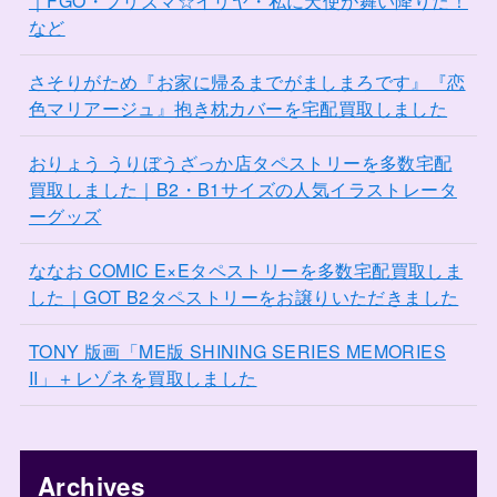
｜FGO・プリズマ☆イリヤ・私に天使が舞い降りた！
など
さそりがため『お家に帰るまでがましまろです』『恋
色マリアージュ』抱き枕カバーを宅配買取しました
おりょう うりぼうざっか店タペストリーを多数宅配
買取しました｜B2・B1サイズの人気イラストレータ
ーグッズ
ななお COMIC E×Eタペストリーを多数宅配買取しま
した｜GOT B2タペストリーをお譲りいただきました
TONY 版画「ME版 SHINING SERIES MEMORIES
II」＋レゾネを買取しました
Archives