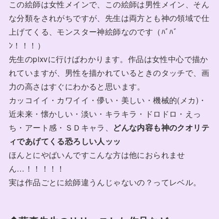
この絵師は女性メインで、この絵師は男性メイン、そん
な分類をされがちですが、先生は両方とも神の領域で仕
上げてくる、モンスター神絵師なのです（ﾊﾞﾊﾞ
ﾝ！！！）
先生のpixvに行けばわかります。作品は女性中心で描か
れていますが、男性を描かれているときのタッチで、画
力の高さはすぐにわかると思います。
カッコイイ・カワイイ・儚い・美しい・機械的(メカ)・
近未来・懐かしい・淡い・キラキラ・ドロドロ・えっ
ち・アート感・ＳＤキャラ、
どんな内容も神のクオリテ
ィであげてくる恐ろしい人ッッ
ほんとにやばいんですこんな方は他におられませ
ん…！！！！！
実は作品ごとに絵師違うんじゃないの？ってレベル。