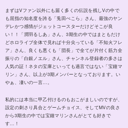
まずはVファン以外にも届く多くの伝説を残しVの中で
も屈指の知名度を誇る「兎田ぺこら」さん、最強のヤン
デレかつ感情がジェットコースターだけどそこが良
い！！「潤羽るしあ」さん、3期生の中ではまともだけ
どホロライブ全体で見れば十分尖っている「不知火フレ
ア」さん、良くも悪くも「団長」で全てが片付く筋力全
振りの「白銀ノエル」さん、チャンネル登録者の多さは
人気の証！ネタの宝庫といっても過言ではない「宝鐘マ
リン」さん、以上が3期メンバーとなっております。い
やぁ、凄いの一言…。
私的には本当に甲乙付けるのもおこがましいのですが、
設定の刺さり具合とゲームチョイス、そしてMVの良さ
から3期生の中では宝鐘マリンさんがとても好きで
す…！