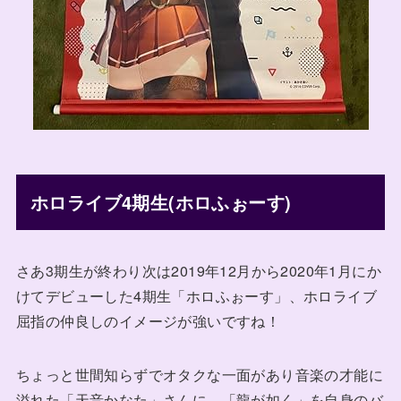
ホロライブ4期生(ホロふぉーす)
さあ3期生が終わり次は2019年12月から2020年1月にか
けてデビューした4期生「ホロふぉーす」、ホロライブ
屈指の仲良しのイメージが強いですね！
ちょっと世間知らずでオタクな一面があり音楽の才能に
溢れた「天音かなた」さんに、「龍が如く」を自身のバ