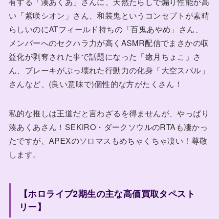
有する「湊あくあ」さんに、天然たらしで煽り性能が高
い「紫咲シオン」さん、和装鬼というコンセプトが素晴
らしいのにATフィールド持ちの「百鬼あやめ」さん、
メンバーへのセクハラ力が高くASMR配信でまさかの収
益化が剥奪された事で話題になった「癒月ちょこ」さ
ん、ブレーキがぶっ壊れた行動力の化身「大空スバル」
さんなど、(良い意味で)個性的な方がたくさん！
私的な推しは王道だと言わざるを得ませんが、やっぱり
湊あくあさん！SEKIRO・ダークソウルのRTAも凄かっ
たですが、APEXのソロマスもめちゃくちゃ凄い！尊敬
します。
【ホロライブ2期生の主な高価買取タペスト
リー】