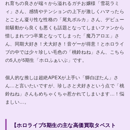
れ育ちの良さが端々から溢れるガチお嬢様「雪花ラミ
ィ」さん、感情やテンションの上下が激しくハマったら
とことん凝り性な性格の「尾丸ポルカ」さん、デビュー
前騒動から良くも悪くも話題となってしまいファンから
惜しまれつつ卒業となってしまった「魔乃アロエ」さ
ん、同期大好き！犬大好き！音ゲーが得意！とホロライ
ブの中では少々珍しい毛色の「桃鈴ねね」さん、こちら
の5人が5期生「ホロふぁいぶ」です。
個人的な推しは超絶APEXが上手い「獅白ぼたん」さ
ん…と言いたいですが、珍しさと犬好きという点で「桃
鈴ねね」さんもめちゃくちゃ惹かれてしまいます…！悩
ましい…。
【ホロライブ5期生の主な高価買取タペスト