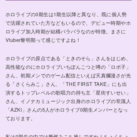
ホロライブの0期生は1期生以降と異なり、既に個人勢
で活躍されていた方などもいるので、デビュー時期やホ
ロライブ加入時期が結構バラバラなのが特徴。まさに
Vtuber黎明期って感じですよね！
ホロライブの原点である「ときのそら」さんをはじめ、
高性能なのにホロライブいちぽんこつと噂の「ロボ子」
さん、初期メンでのゲーム配信といえば天真爛漫さが光
る「さくらみこ」さん、「THE FIRST TAKE」にも出
演するトップレベルの歌唱力の持ち主「星街すいせい」
さん、イノナカミュージック出身のホロライブの常識人
「AZKi」さんの5人がホロライブ0期生メンバーとなっ
ております。
私は0期生の中では断然みこち推しですね！ちょくちょ