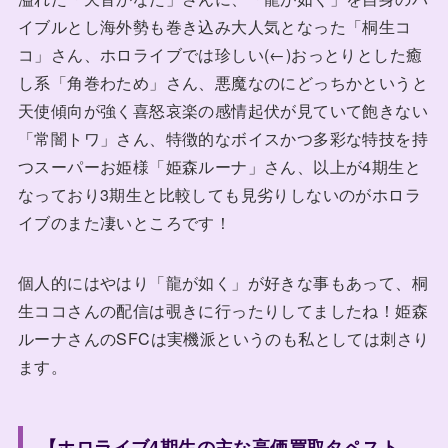
イブルとし海外勢も巻き込み大人気となった「桐生コ
コ」さん、ホロライブでは珍しい(←)おっとりとした癒
し系「角巻わため」さん、悪魔なのにどっちかというと
天使傾向が強く喜怒哀楽の感情起伏が見ていて飽きない
「常闇トワ」さん、特徴的なボイスかつ多彩な特技を持
つスーパーお姫様「姫森ルーナ」さん、以上が4期生と
なっており3期生と比較しても見劣りしないのがホロラ
イブのまた凄いところです！
個人的にはやはり「龍が如く」が好きな事もあって、桐
生ココさんの配信は覗きに行ったりしてましたね！姫森
ルーナさんのSFCは実機派というのも私としては刺さり
ます。
【ホロライブ4期生の主な高価買取タペスト