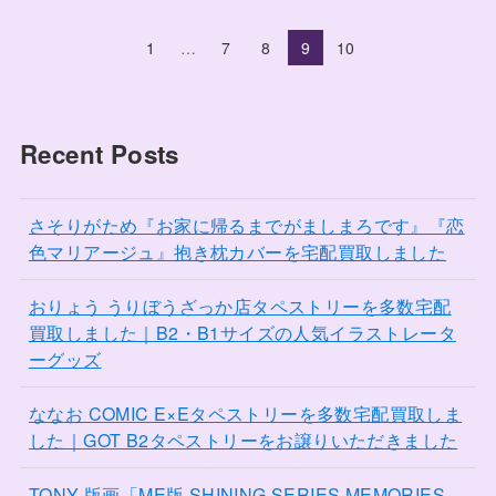
1
…
7
8
9
10
Recent Posts
さそりがため『お家に帰るまでがましまろです』『恋
色マリアージュ』抱き枕カバーを宅配買取しました
おりょう うりぼうざっか店タペストリーを多数宅配
買取しました｜B2・B1サイズの人気イラストレータ
ーグッズ
ななお COMIC E×Eタペストリーを多数宅配買取しま
した｜GOT B2タペストリーをお譲りいただきました
TONY 版画「ME版 SHINING SERIES MEMORIES