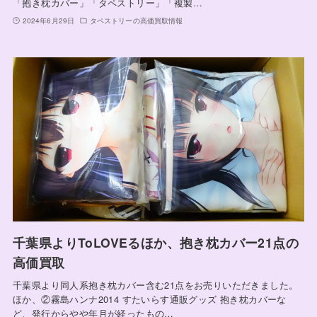
「抱き枕カバー」「タペストリー」「複製…
2024年6月29日
タペストリーの高価買取情報
千葉県よりToLOVEるほか、抱き枕カバー21点の
高価買取
千葉県より同人系抱き枕カバー含む21点をお売りいただきました。
ほか、②霧島ハンナ2014 すたいらす通販グッズ 抱き枕カバーな
ど、発行からやや年月が経ったもの…