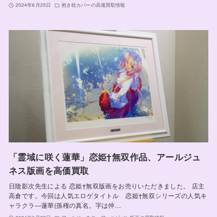
2024年6月25日
抱き枕カバーの高価買取情報
「霊域に咲く蓮華」恋姫†無双作品、アールジュ
ネス版画を高価買取
日陰影次先生による 恋姫†無双版画をお売りいただきました。 店主
高倉です。今回は人気エロゲタイトル 恋姫†無双シリーズの人気キ
ャラクラ―蓮華(孫権の真名。字は仲…