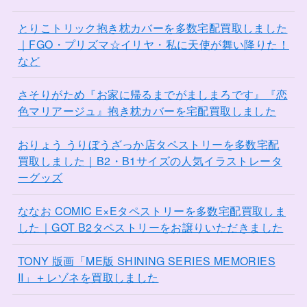
とりこトリック抱き枕カバーを多数宅配買取しました
｜FGO・プリズマ☆イリヤ・私に天使が舞い降りた！
など
さそりがため『お家に帰るまでがましまろです』『恋
色マリアージュ』抱き枕カバーを宅配買取しました
おりょう うりぼうざっか店タペストリーを多数宅配
買取しました｜B2・B1サイズの人気イラストレータ
ーグッズ
ななお COMIC E×Eタペストリーを多数宅配買取しま
した｜GOT B2タペストリーをお譲りいただきました
TONY 版画「ME版 SHINING SERIES MEMORIES
II」＋レゾネを買取しました